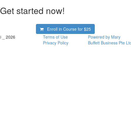
Get started now!
Enroll in Course for
$25
© _ 2026
Terms of Use
Powered by Mary
Privacy Policy
Buffett Business Pte Lt