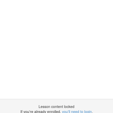
！
Lesson content locked
If you're already enrolled,
you'll need to login
.